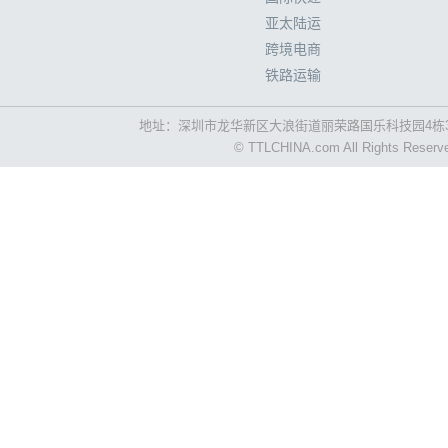
亚太陆运
跨境电商
铁路运输
地址：深圳市龙华新区大浪街道丽荣路国乐科技园4栋3
© TTLCHINA.com All Rights R