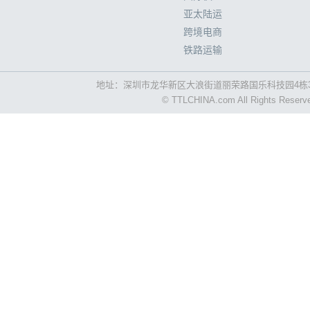
亚太陆运
跨境电商
铁路运输
地址：深圳市龙华新区大浪街道丽荣路国乐科技园4栋3
© TTLCHINA.com All Rights R