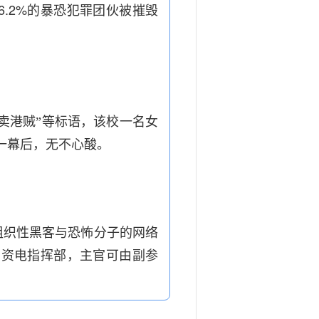
6.2%
的暴恐犯罪团伙被摧毁
卖港贼”等标语，该校一名女
一幕后，无不心酸。
组织性黑客与恐怖分子的网络
、资电指挥部，主官可由副参