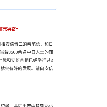
非常兴奋”
首相安倍晋三的亲笔信，和日
3500
当着
余名中日人士的面
2
“我和安倍首相已经举行过
系就会有好的发展。请向安倍
45
见记者、共同出席中智建交