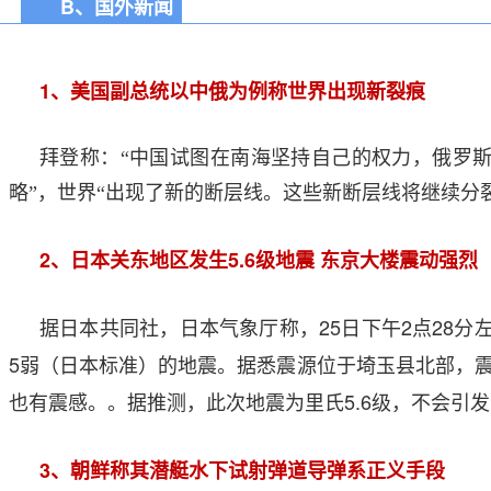
B、国外新闻
1
、美国副总统以中俄为例称世界出现新裂痕
拜登称：“中国试图在南海坚持自己的权力，俄罗
略”，世界“出现了新的断层线。这些新断层线将继续分
2
5.6
、日本关东地区发生
级地震
东京大楼震动强烈
25
2
28
据日本共同社，日本气象厅称，
日下午
点
分
5
弱（日本标准）的地震。据悉震源位于埼玉县北部，
5.6
也有震感。。据推测，此次地震为里氏
级，不会引发
3
、朝鲜称其潜艇水下试射弹道导弹系正义手段