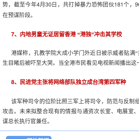
4
30
181
9
势，截至今年
月
日，共打掉暴力恐怖团伙
个，
在预谋阶段。
7
、内地男童无证居留香港
“港独”冲击其学校
港媒称，孔教学院大成小学门外近日被示威者贴满“
生目睹后被吓至大哭。当全港市民看见电视新闻播出这
8
、民进党主张将网络部队独立成台湾第四军种
该军种司令的位阶比照三军上将司令，防范与反制
攻击。未来拟整合现有的情报与通资次长室、电展室
谋总长执行官兼任。