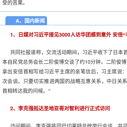
受的苦果。
1
2
3
4
A、国内新闻
1
3000
、日媒对习近平接见
人访华团感到意外
安倍“
共同社报道称，交流活动期间，习近平收下了日本
10
本自民党总务会长二阶俊博交谈了约
分钟。二阶俊博
拿出安倍首相写给习近平主席的亲笔信后，习主席说：
次会谈。只要切实推进两国的战略互惠关系，中日关
首相转达我的问候。”
2
、李克强抵达圣地亚哥对智利进行正式访问
访问期间，李克强将同巴切莱特总统举行会谈、共