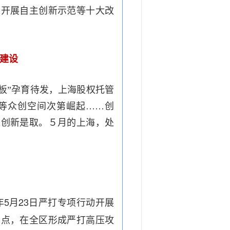
、开展自主创新示范等十大改
建设
板”孕育待发，上海股权托管
啡等众创空间次第崛起……创
唯创新是取。５月的上海，处
。
5
23
年
月
日严打专项行动开展
窝点，在全区形成严打高压攻