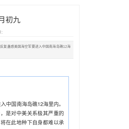
四月初九
源：
反复蛊惑美国海空军要进入中国南海岛礁12海
入中国南海岛礁12海里内。
踏，是对中美关系极其严重的
国将在此地种下自身都难以承